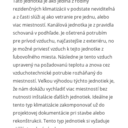
Táto jednotka je ako jediná z rodiny
rezidenčných klimatizácii v podstate neviditeľná
a z časti slúži aj ako vetranie pre jednu, alebo
viac miestností. Kanálová jednotka je z pravidla
schovaná v podhľade. Je ošetrená potrubím
pre prívod vzduchu, najčastejšie z exteriéru, no
je možné priviesť vzduch k tejto jednotke z
ľubovoľného miesta. Následne je tento vzduch
upravený na požadovanú teplotu a znova cez
vzduchotechnické potrubie rozháňaný do
miestností. Veľkou výhodou týchto jednotiek je,
že nám dokážu vychladiť viac miestností bez
nutnosti inštalácie ďalších jednotiek. Ideálne je
tento typ klimatizácie zakomponovať už do
projektovej dokumentácie pri stavbe alebo
rekonštrukcii. Tento typ jednotiek si vyžaduje