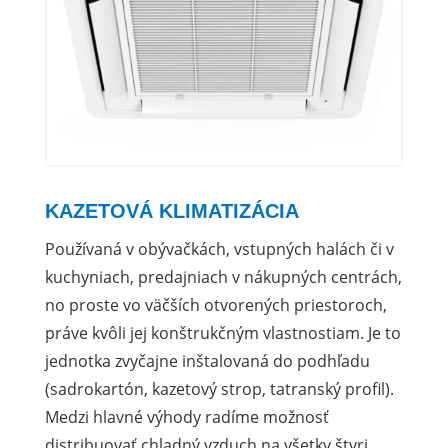
KAZETOVÁ KLIMATIZÁCIA
Používaná v obývačkách, vstupných halách či v
kuchyniach, predajniach v nákupných centrách,
no proste vo väčších otvorených priestoroch,
práve kvôli jej konštrukčným vlastnostiam. Je to
jednotka zvyčajne inštalovaná do podhľadu
(sadrokartón, kazetový strop, tatranský profil).
Medzi hlavné výhody radíme možnosť
distribuovať chladný vzduch na všetky štyri